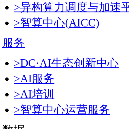
>异构算力调度与加速
>智算中心(AICC)
服务
>DC·AI生态创新中心
>AI服务
>AI培训
>智算中心运营服务