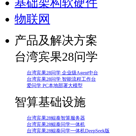
基础架构软硬件
物联网
产品及解决方案
台湾宾果28问学
台湾宾果28问学 企业级Agent中台
台湾宾果28问学 智能流程工作台
爱问学 PC本地部署大模型
智算基础设施
台湾宾果28鲲泰智算服务器
台湾宾果28鲲泰问学一体机
台湾宾果28鲲泰问学一体机DeepSeek版