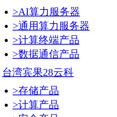
>AI算力服务器
>通用算力服务器
>计算终端产品
>数据通信产品
台湾宾果28云科
>存储产品
>计算产品