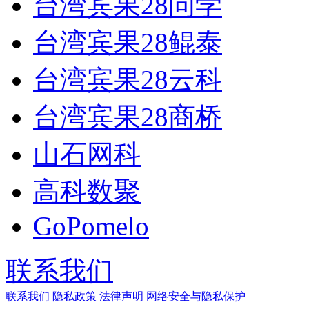
台湾宾果28问学
台湾宾果28鲲泰
台湾宾果28云科
台湾宾果28商桥
山石网科
高科数聚
GoPomelo
联系我们
联系我们
隐私政策
法律声明
网络安全与隐私保护