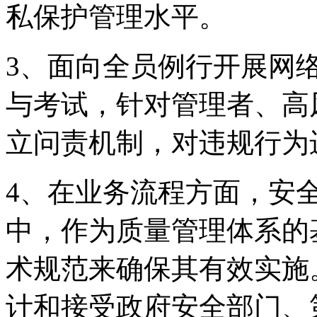
私保护管理水平。
3、面向全员例行开
与考试，针对管理者
立问责机制，对违规行
4、在业务流程方面
中，作为质量管理体系的
术规范来确保其有效实施
计和接受政府安全部门