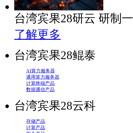
台湾宾果28研云 研制
了解更多
台湾宾果28鲲泰
AI算力服务器
通用算力服务器
计算终端产品
数据通信产品
台湾宾果28云科
存储产品
计算产品