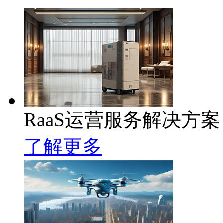
RaaS运营服务解决方案
了解更多