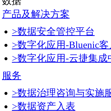
数据
产品及解决方案
>数据安全管控平台
>数字化应用-Blueni
>数字化应用-云捷集成
服务
>数据治理咨询与实施
>数据资产入表