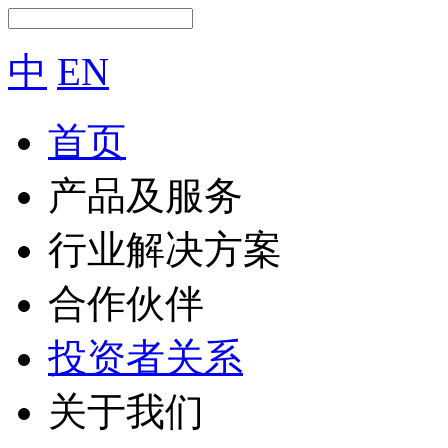
中
EN
首页
产品及服务
行业解决方案
合作伙伴
投资者关系
关于我们