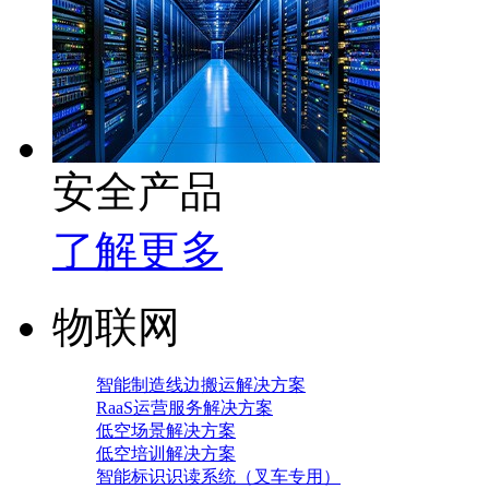
安全产品
了解更多
物联网
智能制造线边搬运解决方案
RaaS运营服务解决方案
低空场景解决方案
低空培训解决方案
智能标识识读系统（叉车专用）