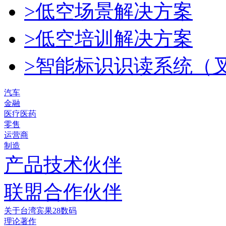
>低空场景解决方案
>低空培训解决方案
>智能标识识读系统（
汽车
金融
医疗医药
零售
运营商
制造
产品技术伙伴
联盟合作伙伴
关于台湾宾果28数码
理论著作