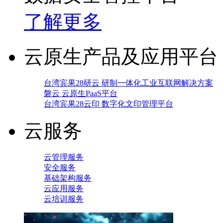
了解更多
云原生产品及应用平台
台湾宾果28研云 研制一体化工业互联网解决方案
磐云 云原生PaaS平台
台湾宾果28云印 数字化文印管理平台
云服务
云管理服务
安全服务
基础架构服务
云应用服务
云培训服务