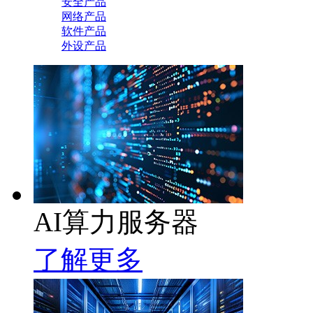
安全产品
网络产品
软件产品
外设产品
AI算力服务器
了解更多